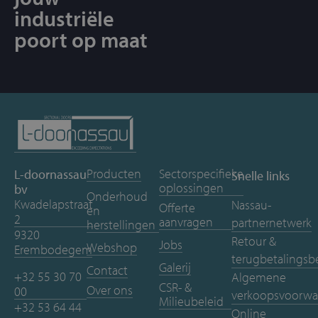
industriële
poort op maat
Producten
Sectorspecifieke
L-doornassau
Snelle links
oplossingen
bv
Onderhoud
Kwadelapstraat
Nassau-
Offerte
en
2
aanvragen
partnernetwerk
herstellingen
9320
Retour &
Jobs
Webshop
Erembodegem
terugbetalingsb
Galerij
Contact
+32 55 30 70
Algemene
CSR- &
Over ons
00
verkoopsvoorwa
Milieubeleid
+32 53 64 44
Online