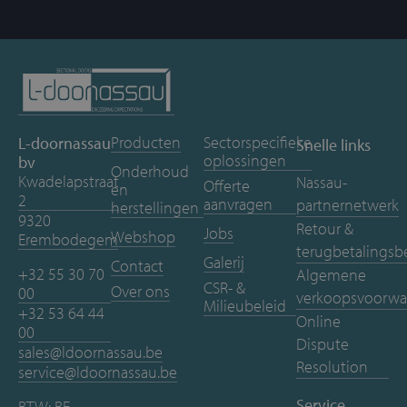
Producten
Sectorspecifieke
L-doornassau
Snelle links
oplossingen
bv
Onderhoud
Kwadelapstraat
Nassau-
Offerte
en
2
aanvragen
partnernetwerk
herstellingen
9320
Retour &
Jobs
Webshop
Erembodegem
terugbetalingsb
Galerij
Contact
+32 55 30 70
Algemene
CSR- &
Over ons
00
verkoopsvoorwa
Milieubeleid
+32 53 64 44
Online
00
Dispute
sales@ldoornassau.be
Resolution
service@ldoornassau.be
Service
BTW: BE