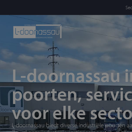
Sec
L-doornassau i
poorten, servi
voor elke secto
L-doornassau biedt diverse industriële poorten a