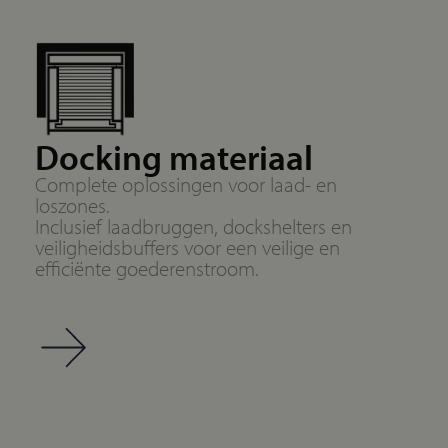
Docking materiaal
Complete oplossingen voor laad- en
loszones.
Inclusief laadbruggen, dockshelters en
veiligheidsbuffers voor een veilige en
efficiënte goederenstroom.