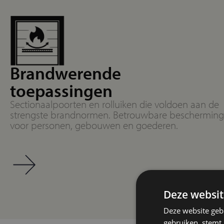
Brandwerende
toepassingen
Sectionaalpoorten en rolluiken die voldoen aan de
strengste brandnormen. Betrouwbare bescherming
voor personen, gebouwen en goederen.
Deze websit
Deze website geb
gebruiken, stemt