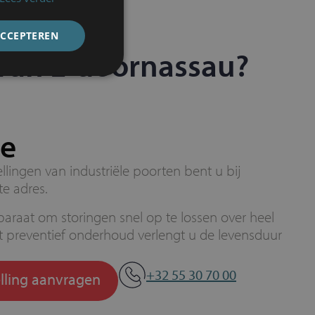
ACCEPTEREN
 van L-doornassau?
ce
lingen van industriële poorten bent u bij
te adres.
paraat om storingen snel op te lossen over heel
 preventief onderhoud verlengt u de levensduur
+32 55 30 70 00
lling aanvragen