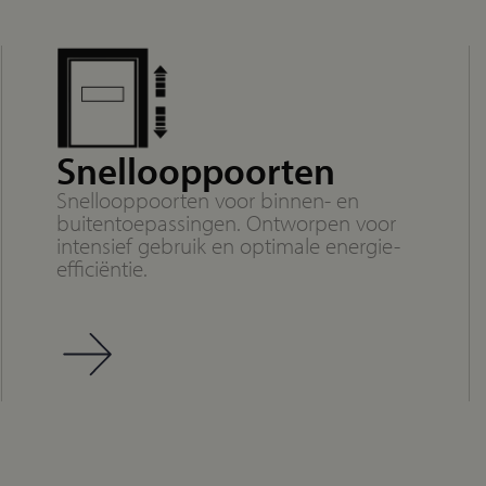
Snellooppoorten
Snellooppoorten voor binnen- en
buitentoepassingen. Ontworpen voor
intensief gebruik en optimale energie-
efficiëntie.