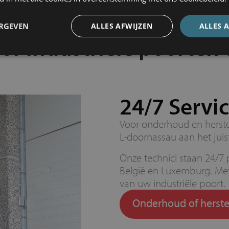
ERGEVEN
ALLES AFWIJZEN
ALLES 
r industriële poorten
24/7 Servi
Voor onderhoud en herstel
L-doornassau aan het juis
Onze technici staan 24/7 
België en Luxemburg. Met
van uw industriële poort.
Onderhoud of herste