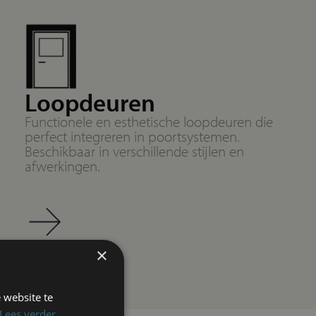
Loopdeuren
Functionele en esthetische loopdeuren die
perfect integreren in poortsystemen.
Beschikbaar in verschillende stijlen en
afwerkingen.
×
 website te
Lees verder