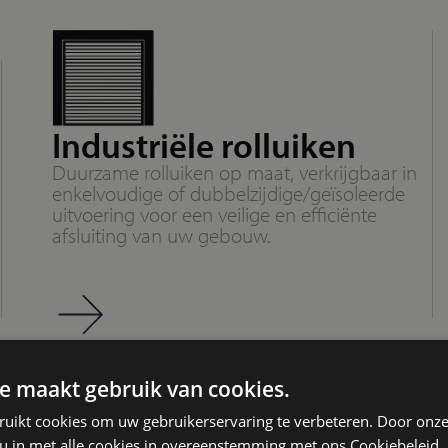
Industriële rolluiken
Duurzame rolluiken op maat, verkrijgbaar in
enkelvoudige of dubbelzijdige/geïsoleerde
uitvoering voor een veilige en efficiënte
afsluiting van uw gebouw.
e maakt gebruik van cookies.
ruikt cookies om uw gebruikerservaring te verbeteren. Door onze
 u in met alle cookies in overeenstemming met ons Cookiebeleid.