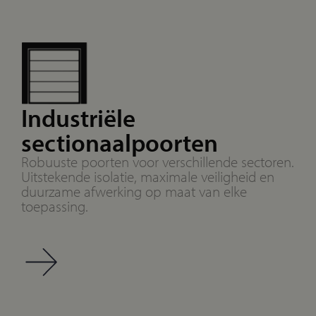
Industriële
sectionaalpoorten
Robuuste poorten voor verschillende sectoren.
Uitstekende isolatie, maximale veiligheid en
duurzame afwerking op maat van elke
toepassing.