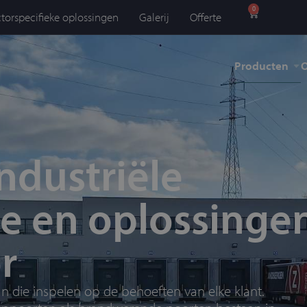
0
torspecifieke oplossingen
Galerij
Offerte
Producten
O
ndustriële
ce en oplossinge
r
an die inspelen op de behoeften van elke klant.