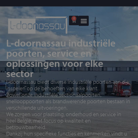
0
L-doornassau industriële
poorten, service en
oplossingen voor elke
sector
L-doornassau biedt diverse industriële poorten aan die
inspelen op de behoeften van elke klant.
Zowel onze industriële sectionaalpoorten,
snellooppoorten als brandwerende poorten bestaan in
verschillende uitvoeringen.
We zorgen voor
plaatsing, onderhoud en service
in
heel België, met focus op kwaliteit en
betrouwbaarheid.
Dankzij hun specifieke functies en kenmerken vindt u