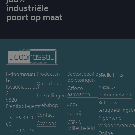
industriële
poort op maat
Producten
Sectorspecifieke
L-doornassau
Snelle links
oplossingen
bv
Onderhoud
Kwadelapstraat
Nassau-
Offerte
en
2
aanvragen
partnernetwerk
herstellingen
9320
Retour &
Jobs
Webshop
Erembodegem
terugbetalingsb
Galerij
Contact
+32 55 30 70
Algemene
CSR- &
Over ons
00
verkoopsvoorwa
Milieubeleid
+32 53 64 44
Online