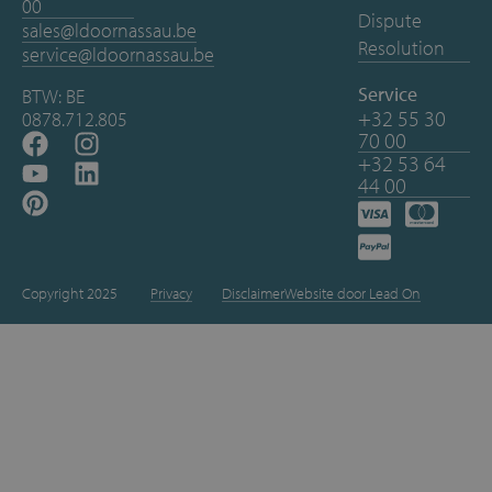
00
Dispute
sales@ldoornassau.be
Resolution
service@ldoornassau.be
Service
BTW: BE
+32 55 30
0878.712.805
70 00
+32 53 64
44 00
Copyright 2025
Privacy
Disclaimer
Website door Lead On