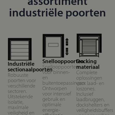
assortiment
industriële poorten​
Snellooppoorten
Docking
Industriële
Snellooppoorten
materiaal
sectionaalpoorten
voor binnen-
Complete
Robuuste
en
oplossingen
poorten voor
buitentoepassingen.
voor laad- en
verschillende
Ontworpen
loszones.
sectoren.
voor intensief
Inclusief
Uitstekende
gebruik en
laadbruggen,
isolatie,
optimale
dockshelters en
maximale
energie-
veiligheidsbuffers
veiligheid en