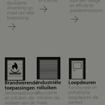
efficiëntie.
voor een veilige
duurzame
en efficiënte
afwerking op
goederenstroom.
maat van elke
toepassing.
Industriële
Loopdeuren
Brandwerende
rolluiken
Functionele en
toepassingen
esthetische
Duurzame
Sectionaalpoorten
loopdeuren die
rolluiken op
en rolluiken die
perfect
maat,
voldoen aan de