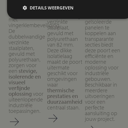
is opgebouwd
sandwichpanelen
sterke isolatie
uit microline
DETAILS WEERGEVEN
met een
met natuurlijke
sandwichpanelen
dubbelwandige
lichtinval
. Door
met
verzinkte
geïsoleerde
vingerklembeveiliging.
staalplaat,
panelen te
De
gevuld met
koppelen aan
dubbelwandige
polyurethaan
transparante
verzinkte
van 82 mm.
secties biedt
staalplaten,
Deze dikke
deze poort een
gevuld met
isolatielaag
efficiënte en
polyurethaan,
maakt de poort
moderne
zorgen voor
uitermate
oplossing voor
een
stevige,
geschikt voor
industriële
isolerende en
omgevingen
gebouwen.
visueel
waar
Beschikbaar in
verfijnde
thermische
meerdere
oplossing
voor
prestaties en
uitvoeringen
uiteenlopende
duurzaamheid
voor een
industriële
centraal staan.
perfecte
toepassingen.
aansluiting op
jouw project.