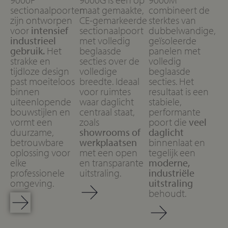
sectionaalpoorten
maat gemaakte,
combineert de
zijn ontworpen
CE-gemarkeerde
sterktes van
voor
intensief
sectionaalpoort
dubbelwandige,
industrieel
met volledig
geïsoleerde
gebruik.
Het
beglaasde
panelen met
strakke en
secties over de
volledig
tijdloze design
volledige
beglaasde
past moeiteloos
breedte. Ideaal
secties. Het
binnen
voor ruimtes
resultaat is een
uiteenlopende
waar daglicht
stabiele,
bouwstijlen en
centraal staat,
performante
vormt een
zoals
poort die
veel
duurzame,
showrooms of
daglicht
betrouwbare
werkplaatsen
binnenlaat en
oplossing voor
met een open
tegelijk een
elke
en transparante
moderne,
professionele
uitstraling.
industriële
omgeving.
uitstraling
behoudt.