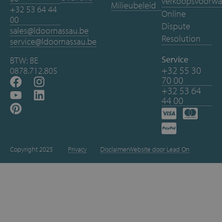
verkoopsvoorwa
Milieubeleid
+32 53 64 44
Online
00
Dispute
sales@ldoornassau.be
Resolution
service@ldoornassau.be
Service
BTW: BE
+32 55 30
0878.712.805
70 00
+32 53 64
44 00
Copyright 2025
Privacy
Disclaimer
Website door Lead On