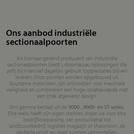
Ons aanbod industriële
sectionaalpoorten
Als toonaangevend producent van industriële
sectionaalpoorten biedt L-doornassau oplossingen die
zelfs bij intensief dagelijks gebruik topprestaties blijven
leveren. Onze poorten worden opgebouwd uit
duurzame materialen, zijn ontworpen voor maximale
veiligheid en combineren een hoge isolatiewaarde met
een strak afgewerkt design.
Ons gamma bestaat uit de
9000-, 8000- en ST-series.
Elke reeks heeft zijn eigen sterktes, zodat we voor elke
bedrijfstoepassing, van productiehal tot
landbouwbedrijf, logistiek magazijn of showroom, de
perfecte poort op maat kunnen samenstellen.