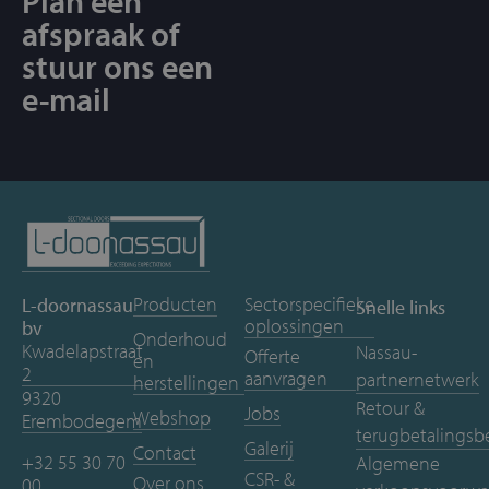
Plan een
afspraak of
stuur ons een
e-mail
Producten
Sectorspecifieke
L-doornassau
Snelle links
oplossingen
bv
Onderhoud
Kwadelapstraat
Nassau-
Offerte
en
2
aanvragen
partnernetwerk
herstellingen
9320
Retour &
Jobs
Webshop
Erembodegem
terugbetalingsb
Galerij
Contact
+32 55 30 70
Algemene
CSR- &
Over ons
00