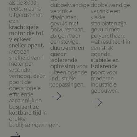
als de 8000-
dubbelwandige
dubbelwandige,
reeks, maar is
verzinkte
verzinkte en
uitgerust met
staalplaten,
vlakke
een
gevuld met
staalplaten zijn
krachtigere
polyurethaan,
gevuld met
motor die tot
zorgen voor
polyurethaan,
vier keer
een stevige,
wat resulteert in
sneller opent.
duurzame en
een strak
Met een
goede
ogende,
snelheid van 1
isolerende
stabiele en
meter per
oplossing
voor
isolerende
seconde
uiteenlopende
poort
voor
verhoogt deze
industriële
moderne
poort de
toepassingen.
industriële
operationele
gebouwen.
efficiëntie
aanzienlijk en
bespaart ze
kostbare tijd
in
drukke
bedrijfsomgevingen.