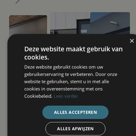
×
Deze website maakt gebruik van
cookies.
Deze website gebruikt cookies om uw
gebruikerservaring te verbeteren. Door onze
website te gebruiken, stemt u in met alle
cookies in overeenstemming met ons
L-doornassau
L-doornassau
L-
Cookiebeleid.
Lees verder
ST80
9000MI
doornassau
De L-
De L-
ST17
doornassau
doornassau
ALLES ACCEPTEREN
De L-
ST80
9000MI (Mix
doornassau
sectionaalpoort
Insulated)
ST17
bestaat uit
sectionaalpoort
ALLES AFWIJZEN
sectionaalpoort
robuuste
combineert