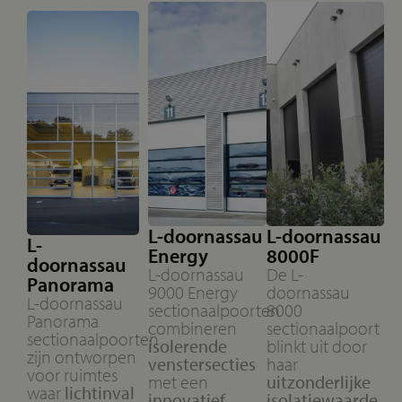
L-doornassau
L-doornassau
L-
Energy
8000F
doornassau
L-doornassau
De L-
Panorama
9000 Energy
doornassau
L-doornassau
sectionaalpoorten
8000
Panorama
combineren
sectionaalpoort
sectionaalpoorten
isolerende
blinkt uit door
zijn ontworpen
venstersecties
haar
voor ruimtes
met een
uitzonderlijke
waar
lichtinval
innovatief,
isolatiewaarde