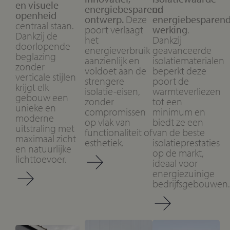
en visuele
energiebesparend
en
openheid
ontwerp.
Deze
energiebesparen
centraal staan.
poort verlaagt
werking
.
Dankzij de
het
Dankzij
doorlopende
energieverbruik
geavanceerde
beglazing
aanzienlijk en
isolatiematerialen
zonder
voldoet aan de
beperkt deze
verticale stijlen
strengere
poort de
krijgt elk
isolatie-eisen,
warmteverliezen
gebouw een
zonder
tot een
unieke en
compromissen
minimum en
moderne
op vlak van
biedt ze een
uitstraling met
functionaliteit of
van de beste
maximaal zicht
esthetiek.
isolatieprestaties
en natuurlijke
op de markt,
lichttoevoer.
ideaal voor
energiezuinige
bedrijfsgebouwen.