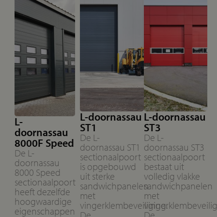
L-doornassau
L-doornassau
L-
ST1
ST3
doornassau
De L-
De L-
8000F Speed
doornassau ST1
doornassau ST3
De L-
sectionaalpoort
sectionaalpoort
doornassau
is opgebouwd
bestaat uit
8000 Speed
uit sterke
volledig vlakke
sectionaalpoort
sandwichpanelen
sandwichpanelen
heeft dezelfde
met
met
hoogwaardige
vingerklembeveiliging.
vingerklembeveilig
eigenschappen
De
De