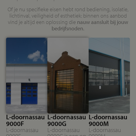
Of je nu specifieke eisen hebt rond bediening, isolatie,
lichtinval, veiligheid of esthetiek: binnen ons aanbod
vind je altijd een oplossing die
nauw aansluit bij jouw
bedrijfsnoden.
L-doornassau
L-doornassau
L-doornassau
9000F
9000G
9000M
L-doornassau
L-doornassau
L-doornassau
9000F
9000G is een op
9000M