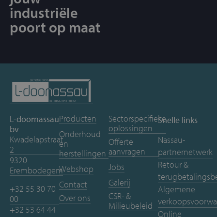
industriële
poort op maat
Producten
Sectorspecifieke
L-doornassau
Snelle links
oplossingen
bv
Onderhoud
Kwadelapstraat
Nassau-
Offerte
en
2
aanvragen
partnernetwerk
herstellingen
9320
Retour &
Jobs
Webshop
Erembodegem
terugbetalingsb
Galerij
Contact
+32 55 30 70
Algemene
CSR- &
Over ons
00
verkoopsvoorwa
Milieubeleid
+32 53 64 44
Online