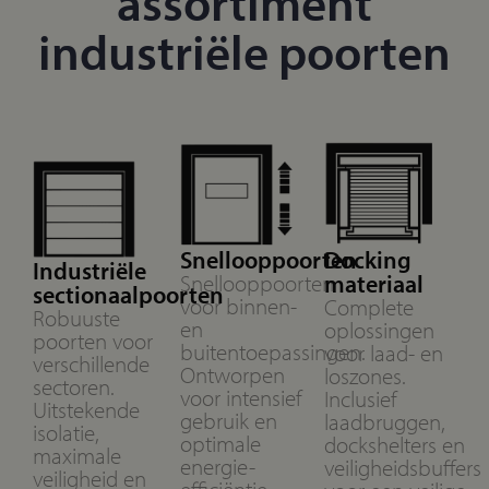
assortiment
industriële poorten​
Snellooppoorten
Docking
Industriële
Snellooppoorten
materiaal
sectionaalpoorten
voor binnen-
Complete
Robuuste
en
oplossingen
poorten voor
buitentoepassingen.
voor laad- en
verschillende
Ontworpen
loszones.
sectoren.
voor intensief
Inclusief
Uitstekende
gebruik en
laadbruggen,
isolatie,
optimale
dockshelters en
maximale
energie-
veiligheidsbuffers
veiligheid en