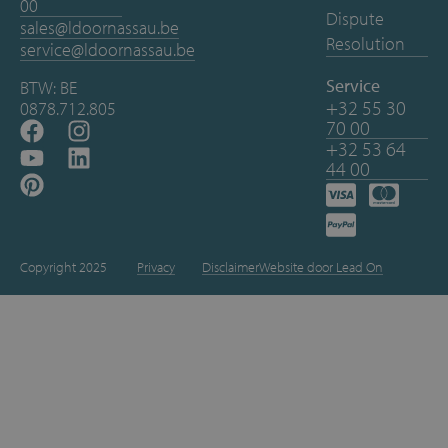
00
Dispute
sales@ldoornassau.be
Resolution
service@ldoornassau.be
Service
BTW: BE
+32 55 30
0878.712.805
70 00
+32 53 64
44 00
Copyright 2025
Privacy
Disclaimer
Website door Lead On