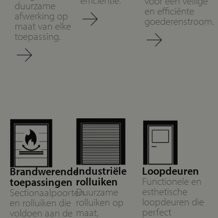
efficiëntie.
voor een veilige
duurzame
en efficiënte
afwerking op
goederenstroom.
maat van elke
toepassing.
Industriële
Loopdeuren
Brandwerende
rolluiken
Functionele en
toepassingen
esthetische
Duurzame
Sectionaalpoorten
loopdeuren die
rolluiken op
en rolluiken die
perfect
maat,
voldoen aan de