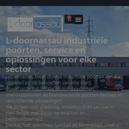
0
L-doornassau industriële
poorten, service en
oplossingen voor elke
sector
L-doornassau biedt diverse industriële poorten aan die
inspelen op de behoeften van elke klant.
Zowel onze industriële sectionaalpoorten,
snellooppoorten als brandwerende poorten bestaan in
verschillende uitvoeringen.
We zorgen voor
plaatsing, onderhoud en service
in
heel België, met focus op kwaliteit en
betrouwbaarheid.
Dankzij hun specifieke functies en kenmerken vindt u