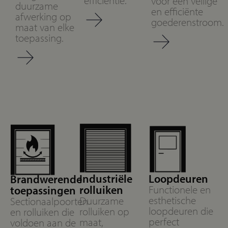
efficiëntie.
voor een veilige
duurzame
en efficiënte
afwerking op
goederenstroom.
maat van elke
toepassing.
Industriële
Loopdeuren
Brandwerende
rolluiken
Functionele en
toepassingen
esthetische
Duurzame
Sectionaalpoorten
loopdeuren die
rolluiken op
en rolluiken die
perfect
maat,
voldoen aan de