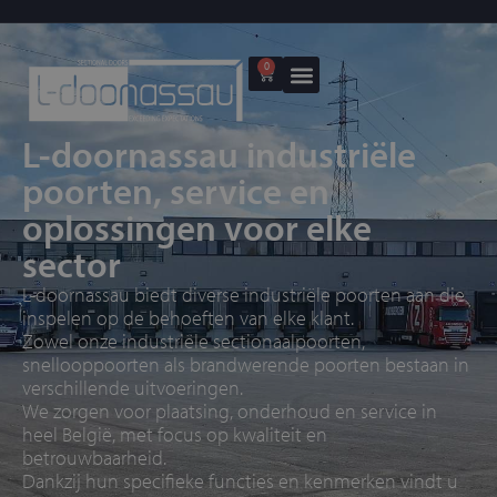
0
L-doornassau industriële
poorten, service en
oplossingen voor elke
sector
L-doornassau biedt diverse industriële poorten aan die
inspelen op de behoeften van elke klant.
Zowel onze industriële sectionaalpoorten,
snellooppoorten als brandwerende poorten bestaan in
verschillende uitvoeringen.
We zorgen voor
plaatsing, onderhoud en service
in
heel België, met focus op kwaliteit en
betrouwbaarheid.
Dankzij hun specifieke functies en kenmerken vindt u