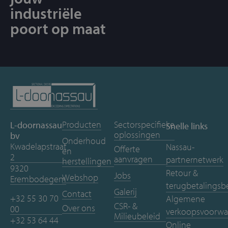
industriële
poort op maat
Producten
Sectorspecifieke
L-doornassau
Snelle links
oplossingen
bv
Onderhoud
Kwadelapstraat
Nassau-
Offerte
en
2
aanvragen
partnernetwerk
herstellingen
9320
Retour &
Jobs
Webshop
Erembodegem
terugbetalingsb
Galerij
Contact
+32 55 30 70
Algemene
CSR- &
Over ons
00
verkoopsvoorwa
Milieubeleid
+32 53 64 44
Online