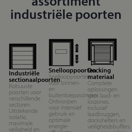
assortiment
industriële poorten​
Snellooppoorten
Docking
Industriële
Snellooppoorten
materiaal
sectionaalpoorten
voor binnen-
Complete
Robuuste
en
oplossingen
poorten voor
buitentoepassingen.
voor laad- en
verschillende
Ontworpen
loszones.
sectoren.
voor intensief
Inclusief
Uitstekende
gebruik en
laadbruggen,
isolatie,
optimale
dockshelters en
maximale
energie-
veiligheidsbuffers
veiligheid en