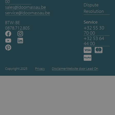
00
Dispute
sales@ldoornassau.be
Resolution
service@ldoornassau.be
Service
BTW: BE
+32 55 30
0878.712.805
70 00
+32 53 64
44 00
Copyright 2025
Privacy
Disclaimer
Website door Lead On