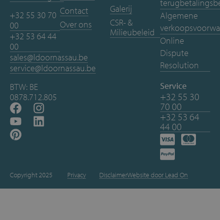
terugbetalingsb
Galerij
Contact
+32 55 30 70
Algemene
CSR- &
Over ons
00
verkoopsvoorwa
Milieubeleid
+32 53 64 44
Online
00
Dispute
sales@ldoornassau.be
Resolution
service@ldoornassau.be
Service
BTW: BE
+32 55 30
0878.712.805
70 00
+32 53 64
44 00
Copyright 2025
Privacy
Disclaimer
Website door Lead On