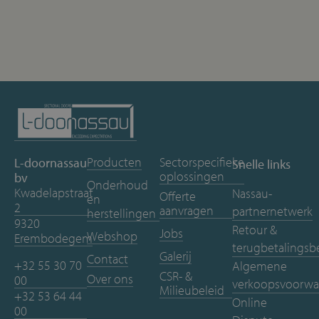
Producten
Sectorspecifieke
L-doornassau
Snelle links
oplossingen
bv
Onderhoud
Kwadelapstraat
Nassau-
Offerte
en
2
aanvragen
partnernetwerk
herstellingen
9320
Retour &
Jobs
Webshop
Erembodegem
terugbetalingsb
Galerij
Contact
+32 55 30 70
Algemene
CSR- &
Over ons
00
verkoopsvoorwa
Milieubeleid
+32 53 64 44
Online
00