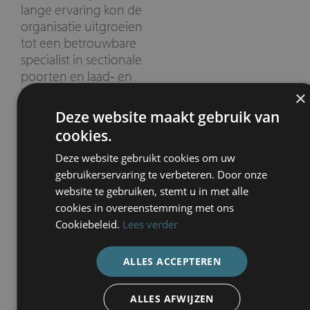
lange ervaring kon de
organisatie uitgroeien
tot een betrouwbare
specialist in sectionale
poorten en laad‑ en
losoplossingen, met
×
een sterke technische
Deze website maakt gebruik van
basis en diepgaande
cookies.
marktkennis.
Deze website gebruikt cookies om uw
Benieuwd hoe onze
gebruikerservaring te verbeteren. Door onze
visie en missie vandaag
website te gebruiken, stemt u in met alle
voortbouwen op deze
cookies in overeenstemming met ons
oorsprong?
Cookiebeleid.
Lees verder
Lees onze
visie &
missie
ALLES ACCEPTEREN
ALLES AFWIJZEN