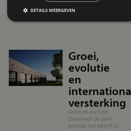
DETAILS WEERGEVEN
Groei,
evolutie
en
internationa
versterking
Groei en evolutie
Doorheen de jaren
groeide het bedrijf uit