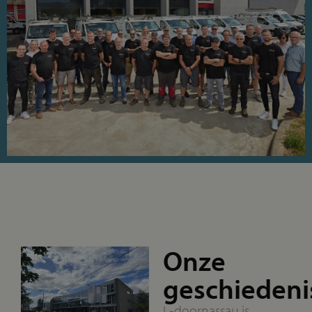
Onze
geschiedeni
L‑doornassau is