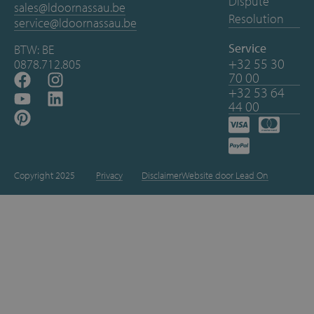
Dispute
sales@ldoornassau.be
Resolution
service@ldoornassau.be
Service
BTW: BE
+32 55 30
0878.712.805
70 00
+32 53 64
44 00
Copyright 2025
Privacy
Disclaimer
Website door Lead On