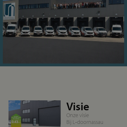
Visie
Onze visie
Bij L‑doornassau