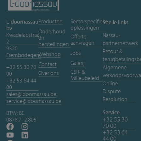
Producten
Sectorspecifieke
L-doornassau
Snelle links
oplossingen
bv
Onderhoud
Kwadelapstraat
Nassau-
Offerte
en
2
aanvragen
partnernetwerk
herstellingen
9320
Retour &
Jobs
Webshop
Erembodegem
terugbetalingsb
Galerij
Contact
+32 55 30 70
Algemene
CSR- &
Over ons
00
verkoopsvoorwa
Milieubeleid
+32 53 64 44
Online
00
Dispute
sales@ldoornassau.be
Resolution
service@ldoornassau.be
Service
BTW: BE
+32 55 30
0878.712.805
70 00
+32 53 64
44 00