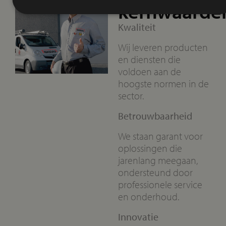
kernwaarde
Kwaliteit
Wij leveren producten
en diensten die
voldoen aan de
hoogste normen in de
sector.
Betrouwbaarheid
We staan garant voor
oplossingen die
jarenlang meegaan,
ondersteund door
professionele service
en onderhoud.
Innovatie