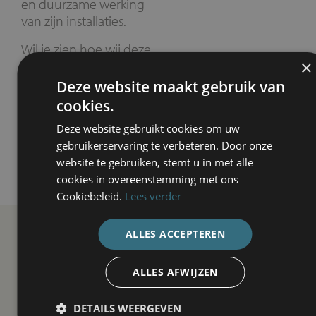
en duurzame werking
van zijn installaties.
Wil je zien hoe wij deze
×
missie in de praktijk
brengen?
Deze website maakt gebruik van
cookies.
Ontdek wat we
doen
Deze website gebruikt cookies om uw
gebruikerservaring te verbeteren. Door onze
website te gebruiken, stemt u in met alle
cookies in overeenstemming met ons
Cookiebeleid.
Lees verder
ALLES ACCEPTEREN
ALLES AFWIJZEN
Onze
DETAILS WEERGEVEN