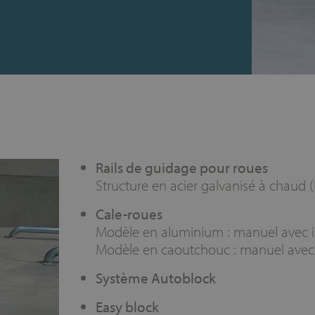
Rails de guidage pour roues
Structure en acier galvanisé à chaud
Cale-roues
Modèle en aluminium : manuel avec in
Modèle en caoutchouc : manuel avec 
Système Autoblock
Easy block