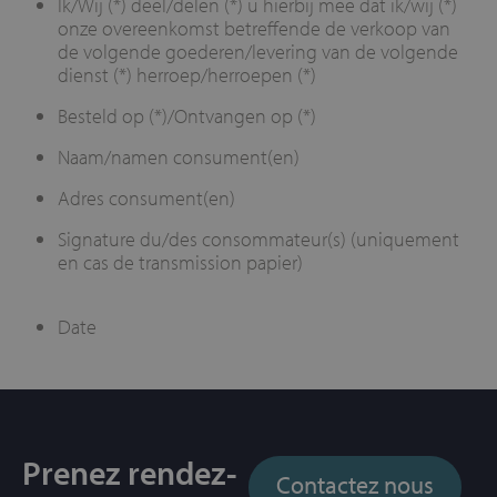
Ik/Wij (*) deel/delen (*) u hierbij mee dat ik/wij (*)
onze overeenkomst betreffende de verkoop van
de volgende goederen/levering van de volgende
dienst (*) herroep/herroepen (*)
Besteld op (*)/Ontvangen op (*)
Naam/namen consument(en)
Adres consument(en)
Signature du/des consommateur(s) (uniquement
en cas de transmission papier)
Date
Prenez rendez-
Contactez nous