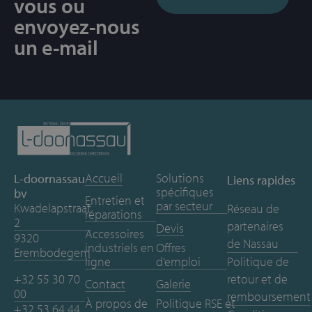
vous ou
envoyez-nous
un e-mail
Accueil
Solutions
L-doornassau
Liens rapides
spécifiques
bv
Entretien et
par secteur
Kwadelapstraat
Réseau de
réparations
2
partenaires
Devis
Accessoires
9320
de Nassau
industriels en
Offres
Erembodegem
ligne
d’emploi
Politique de
+32 55 30 70
retour et de
Contact
Galerie
00
remboursement
À propos de
Politique RSE et
+32 53 64 44