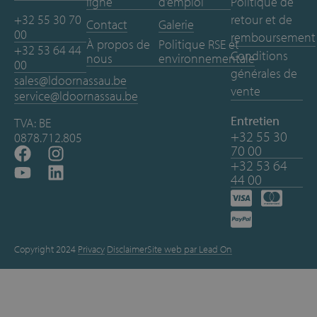
ligne
d’emploi
Politique de
+32 55 30 70
retour et de
Contact
Galerie
00
remboursement
À propos de
Politique RSE et
+32 53 64 44
Conditions
nous
environnementale
00
générales de
sales@ldoornassau.be
vente
service@ldoornassau.be
Entretien
TVA: BE
+32 55 30
0878.712.805
70 00
+32 53 64
44 00
Copyright 2024
Privacy
Disclaimer
Site web par Lead On