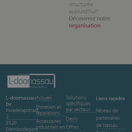
structurée
aujourd’hui?
Découvrez notre
organisation
Accueil
Solutions
L-doornassau
Liens rapides
spécifiques
bv
Entretien et
par secteur
Kwadelapstraat
Réseau de
réparations
2
partenaires
Devis
Accessoires
9320
de Nassau
industriels en
Offres
Erembodegem