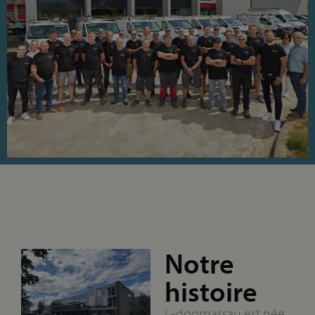
Notre
histoire
L‑doornassau est née