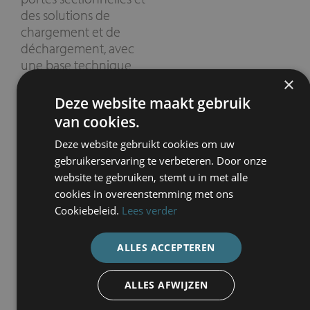
des solutions de
chargement et de
déchargement, avec
une base technique
solide et une
×
connaissance
Deze website maakt gebruik
approfondie du
van cookies.
marché.
Deze website gebruikt cookies om uw
Curieux de découvrir
gebruikerservaring te verbeteren. Door onze
comment notre vision
website te gebruiken, stemt u in met alle
et notre mission
cookies in overeenstemming met ons
s’appuient aujourd’hui
Cookiebeleid.
Lees verder
sur ces origines?
Découvrez notre
ALLES ACCEPTEREN
vision et notre
mission
ALLES AFWIJZEN