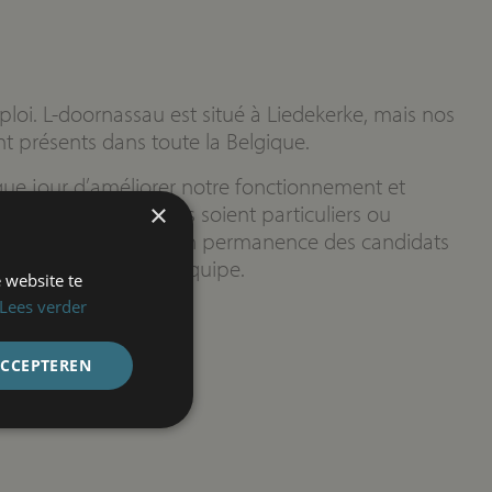
ploi. L-doornassau est situé à Liedekerke, mais nos
nt présents dans toute la Belgique.
ue jour d’améliorer notre fonctionnement et
×
 de nos clients, qu’ils soient particuliers ou
uoi nous recherchons en permanence des candidats
ur renforcer notre équipe.
 website te
Lees verder
ACCEPTEREN