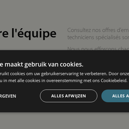
re l'équipe
Consultez nos offres d’em
techniciens spécialisés so
Nous nous efforçons chaq
d’augmenter la satisfaction
industriels. C’est pourq
e maakt gebruik van cookies.
compétents et dévoués po
ruikt cookies om uw gebruikerservaring te verbeteren. Door onze
 u in met alle cookies in overeenstemming met ons Cookiebeleid.
ERGEVEN
ALLES AFWIJZEN
ALLES 