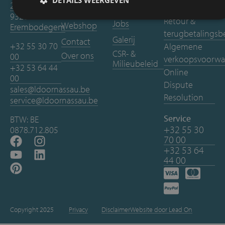
2
aanvragen
partnernetwerk
herstellingen
9320
Retour &
Jobs
Webshop
Erembodegem
terugbetalingsb
Galerij
Contact
+32 55 30 70
Algemene
CSR- &
Over ons
00
verkoopsvoorwa
Milieubeleid
+32 53 64 44
Online
00
Dispute
sales@ldoornassau.be
Resolution
service@ldoornassau.be
Service
BTW: BE
+32 55 30
0878.712.805
70 00
+32 53 64
44 00
Copyright 2025
Privacy
Disclaimer
Website door Lead On