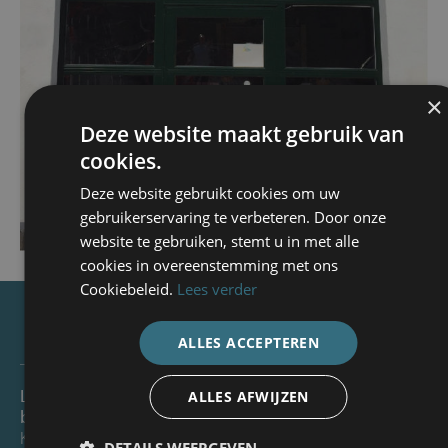
×
Deze website maakt gebruik van
cookies.
Deze website gebruikt cookies om uw
gebruikerservaring te verbeteren. Door onze
website te gebruiken, stemt u in met alle
cookies in overeenstemming met ons
Cookiebeleid.
Lees verder
ALLES ACCEPTEREN
Producten
Sectorspecifieke
L-doornassau
Snelle links
ALLES AFWIJZEN
oplossingen
bv
Onderhoud
Kwadelapstraat
Nassau-
Offerte
en
DETAILS WEERGEVEN