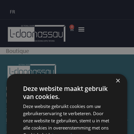
FR
0
Boutique
×
Deze website maakt gebruik
Accueil
Solutions
L-doornassau
Liens rapides
spécifiques
bv
van cookies.
Entretien et
par secteur
Kwadelapstraat
Réseau de
réparations
Deze website gebruikt cookies om uw
2
partenaires
Devis
Accessoires
9320
gebruikerservaring te verbeteren. Door
de Nassau
industriels en
Offres
Erembodegem
onze website te gebruiken, stemt u in met
ligne
d’emploi
Politique de
alle cookies in overeenstemming met ons
+32 55 30 70
retour et de
Contact
Galerie