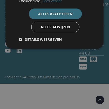
Cookiebeleid.
Lees verder
00
remboursement
À propos de
Politique RSE et
+32 53 64 44
Conditions
nous
environnementale
00
ALLES ACCEPTEREN
générales de
sales@ldoornassau.be
vente
service@ldoornassau.be
ALLES AFWIJZEN
Entretien
TVA: BE
+32 55 30
0878.712.805
DETAILS WEERGEVEN
70 00
+32 53 64
44 00
Copyright 2024
Privacy
Disclaimer
Site web par Lead On