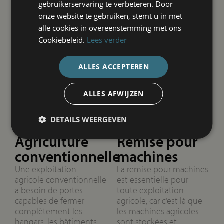
gebruikerservaring te verbeteren. Door
onze website te gebruiken, stemt u in met
alle cookies in overeenstemming met ons
Cookiebeleid.
Lees verder
ALLES ACCEPTEREN
ALLES AFWIJZEN
DETAILS WEERGEVEN
Agriculture
Remise pour
conventionnelle
machines
Une exploitation
La remise pour machines
agricole conventionnelle
est essentielle pour
a besoin de portes
toute exploitation
capables de fermer
agricole, car c’est là que
complètement les
les machines agricoles
hangars, les bâtiments
sont stockées et