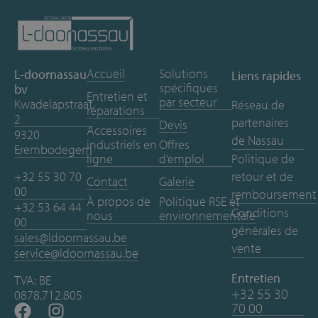
Accueil
Solutions
L-doornassau
Liens rapides
spécifiques
bv
Entretien et
par secteur
Kwadelapstraat
Réseau de
réparations
2
partenaires
Devis
Accessoires
9320
de Nassau
industriels en
Offres
Erembodegem
ligne
d’emploi
Politique de
+32 55 30 70
retour et de
Contact
Galerie
00
remboursement
À propos de
Politique RSE et
+32 53 64 44
Conditions
nous
environnementale
00
générales de
sales@ldoornassau.be
vente
service@ldoornassau.be
Entretien
TVA: BE
+32 55 30
0878.712.805
70 00