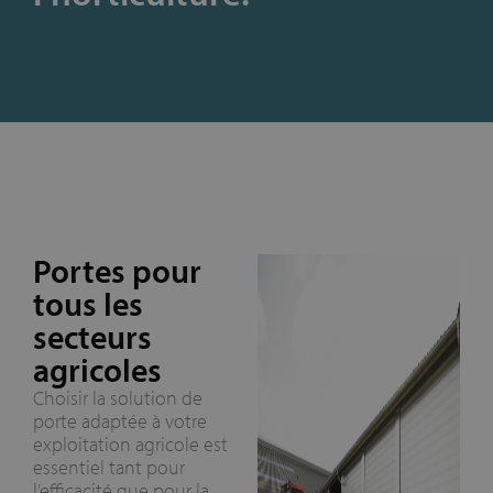
Portes pour
tous les
secteurs
agricoles
Choisir la solution de
porte adaptée à votre
exploitation agricole est
essentiel tant pour
l’efficacité que pour la