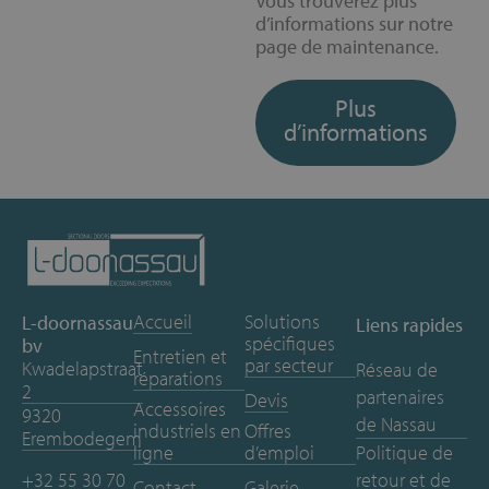
Vous trouverez plus
d’informations sur notre
page de maintenance.
Plus
d’informations
Accueil
Solutions
L-doornassau
Liens rapides
spécifiques
bv
Entretien et
par secteur
Kwadelapstraat
Réseau de
réparations
2
partenaires
Devis
Accessoires
9320
de Nassau
industriels en
Offres
Erembodegem
ligne
d’emploi
Politique de
+32 55 30 70
retour et de
Contact
Galerie