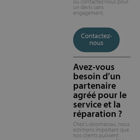
ou contactez-nous pour
un devis sans
engagement.
Contactez-
nous
Avez-vous
besoin d’un
partenaire
agréé pour le
service et la
réparation ?
Chez L-doornassau, nous
estimons important que
nos clients puissent