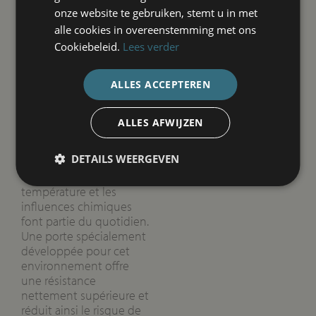
une porte adaptée peut
onze website te gebruiken, stemt u in met
réduire
alle cookies in overeenstemming met ons
considérablement le
risque de
Cookiebeleid.
Lees verder
dysfonctionnements.
ALLES ACCEPTEREN
Une porte de qualité de
L-doornassau est conçue
pour résister au climat
ALLES AFWIJZEN
exigeant d’une
installation de lavage, où
DETAILS WEERGEVEN
l’humidité élevée, les
variations de
température et les
influences chimiques
font partie du quotidien.
Une porte spécialement
développée pour cet
environnement offre
une résistance
nettement supérieure et
réduit ainsi le risque de