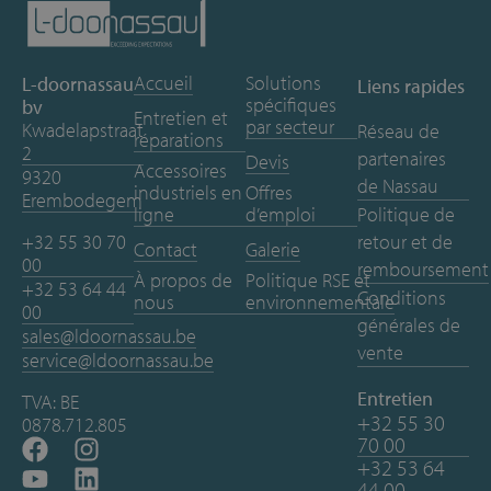
Accueil
Solutions
L-doornassau
Liens rapides
spécifiques
bv
Entretien et
par secteur
Kwadelapstraat
Réseau de
réparations
2
partenaires
Devis
Accessoires
9320
de Nassau
industriels en
Offres
Erembodegem
ligne
d’emploi
Politique de
+32 55 30 70
retour et de
Contact
Galerie
00
remboursement
À propos de
Politique RSE et
+32 53 64 44
Conditions
nous
environnementale
00
générales de
sales@ldoornassau.be
vente
service@ldoornassau.be
Entretien
TVA: BE
+32 55 30
0878.712.805
70 00
+32 53 64
44 00