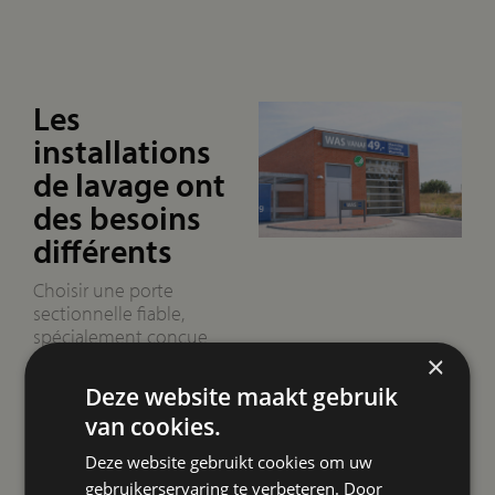
Les
installations
de lavage ont
des besoins
différents
Choisir une porte
sectionnelle fiable,
spécialement conçue
pour les installations de
×
lavage, est essentiel pour
Deze website maakt gebruik
un fonctionnement
van cookies.
efficace. Ce choix a un
impact direct sur le
Deze website gebruikt cookies om uw
nombre de pannes, car
gebruikerservaring te verbeteren. Door