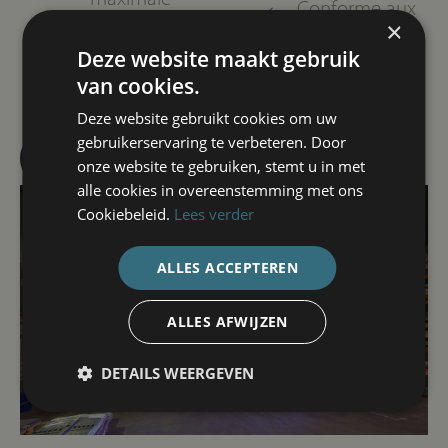
Conforme aux
normes EN
×
Contrôle de la
température
Deze website maakt gebruik
van cookies.
Diminution des
coûts d’entretien
Deze website gebruikt cookies om uw
gebruikerservaring te verbeteren. Door
Demander un devis
onze website te gebruiken, stemt u in met
alle cookies in overeenstemming met ons
Cookiebeleid.
Lees verder
ALLES ACCEPTEREN
ALLES AFWIJZEN
DETAILS WEERGEVEN