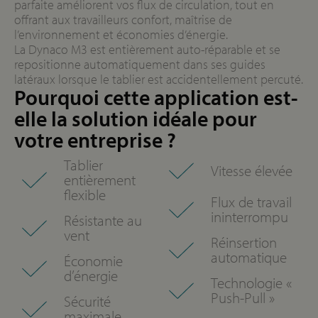
parfaite améliorent vos flux de circulation, tout en
offrant aux travailleurs confort, maîtrise de
l’environnement et économies d’énergie.
La Dynaco M3 est entièrement auto-réparable et se
repositionne automatiquement dans ses guides
latéraux lorsque le tablier est accidentellement percuté.
Pourquoi cette application est-
elle la solution idéale pour
votre entreprise ?
Tablier
Vitesse élevée
entièrement
flexible
Flux de travail
ininterrompu
Résistante au
vent
Réinsertion
automatique
Économie
d’énergie
Technologie «
Push-Pull »
Sécurité
maximale