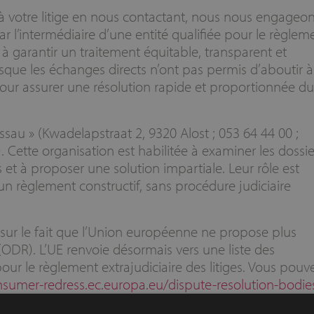
e à votre litige en nous contactant, nous nous engageon
 l’intermédiaire d’une entité qualifiée pour le règlem
 garantir un traitement équitable, transparent et
ue les échanges directs n’ont pas permis d’aboutir à
our assurer une résolution rapide et proportionnée du
sau » (Kwadelapstraat 2, 9320 Alost ; 053 64 44 00 ;
). Cette organisation est habilitée à examiner les dossie
s et à proposer une solution impartiale. Leur rôle est
n règlement constructif, sans procédure judiciaire
 sur le fait que l’Union européenne ne propose plus
(ODR). L’UE renvoie désormais vers une liste des
 le règlement extrajudiciaire des litiges. Vous pouv
nsumer-redress.ec.europa.eu/dispute-resolution-bodie
s descriptions et les informations nécessaires pour