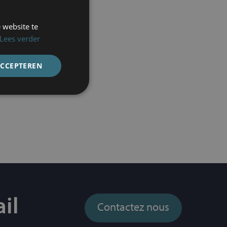
 website te
Lees verder
der
ACCEPTEREN
 :
il
Contactez nous