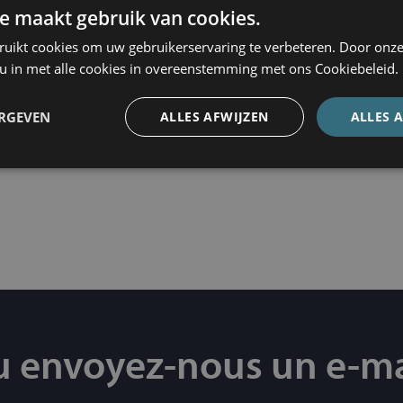
e maakt gebruik van cookies.
ement extrajudiciaire d’un litige.
ruikt cookies om uw gebruikerservaring te verbeteren. Door onze
us ne résidez pas dans le même pays que l’entreprise
 u in met alle cookies in overeenstemming met ons Cookiebeleid.
ue). Les points de contact nationaux peuvent vous ai
émentaires, des conseils pratiques et un soutien
ERGEVEN
ALLES AFWIJZEN
ALLES 
me, l’adresse e‑mail de notre entreprise est la suivante
ilisée pour identifier correctement votre demande et
u envoyez-nous un e-ma