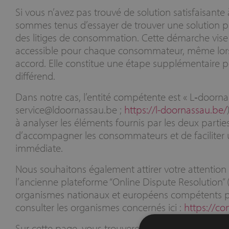
Si vous n’avez pas trouvé de solution satisfaisant
sommes tenus d’essayer de trouver une solution par
des litiges de consommation. Cette démarche vise à
accessible pour chaque consommateur, même lorsq
accord. Elle constitue une étape supplémentaire p
différend.
Dans notre cas, l’entité compétente est « L‑doornas
service@ldoornassau.be ;
https://l-doornassau.be/
à analyser les éléments fournis par les deux partie
d’accompagner les consommateurs et de faciliter u
immédiate.
Nous souhaitons également attirer votre attention
l’ancienne plateforme “Online Dispute Resolution” 
organismes nationaux et européens compétents pour
consulter les organismes concernés ici :
https://co
Sur cette page, vous trouverez les coordonnées, le