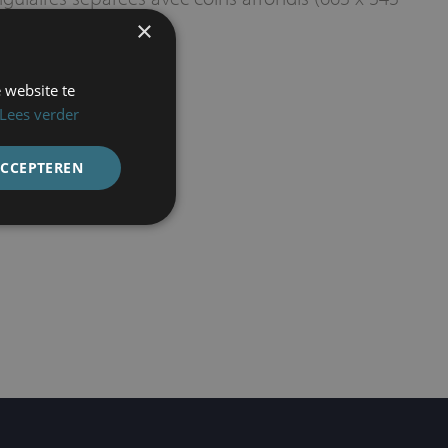
×
verticaux
 website te
Lees verder
ACCEPTEREN