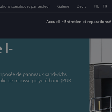
NL
FR
utions spécifiques par secteur
Galerie
Devis
Accueil
Entretien et réparations
A
 l-
 composée de panneaux sandwichs
mplie de mousse polyuréthane (PUR