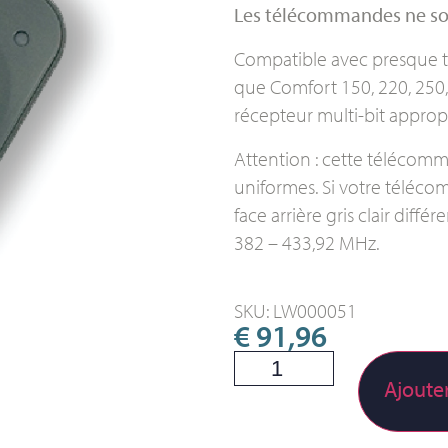
Les télécommandes ne so
Compatible avec presque t
que Comfort 150, 220, 250
récepteur multi-bit appropr
Attention : cette télécomma
uniformes. Si votre téléco
face arrière gris clair dif
382 – 433,92 MHz.
SKU: LW000051
€
91,96
Ajoute