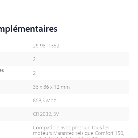
omplémentaires
26-9811552
2
es
2
36 x 86 x 12 mm
868,3 Mhz
CR 2032, 3V
Compatible avec presque tous les
moteurs Marantec tels que Comfort 150,