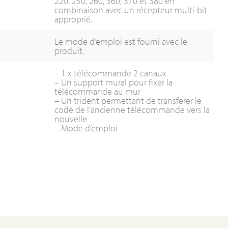
220, 250, 260, 360, 370 et 380 en
combinaison avec un récepteur multi-bit
approprié.
Le mode d’emploi est fourni avec le
produit.
– 1 x télécommande 2 canaux
– Un support mural pour fixer la
télécommande au mur
– Un trident permettant de transférer le
code de l’ancienne télécommande vers la
nouvelle
– Mode d’emploi