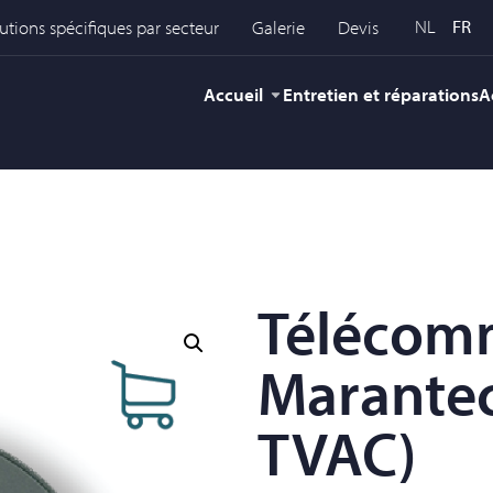
NL
FR
utions spécifiques par secteur
Galerie
Devis
Accueil
Entretien et réparations
A
Télécom
Marantec
TVAC)