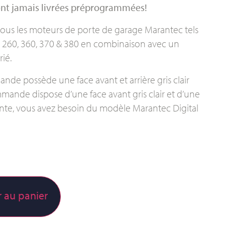
nt jamais livrées préprogrammées!
ous les moteurs de porte de garage Marantec tels
, 260, 360, 370 & 380 en combinaison avec un
ié.
nde possède une face avant et arrière gris clair
mmande dispose d’une face avant gris clair et d’une
férente, vous avez besoin du modèle Marantec Digital
r au panier