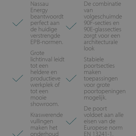
Nassau
De combinatie
Energy
van
beantwoordt
volgeschuimde
perfect aan
90F-secties en
de huidige
90E-glassecties
verstrengde
zorgt voor een
EPB-normen.
architecturale
look
Grote
lichtinval leidt
Stabiele
tot een
poortsecties
heldere en
maken
productieve
toepassingen
werkplek of
voor grote
tot een
poortopeningen
mooie
mogelijk.
showroom.
De poort
Kraswerende
voldoet aan alle
vullingen
eisen van de
maken het
Europese norm
onderhoud
EN 13241-1.