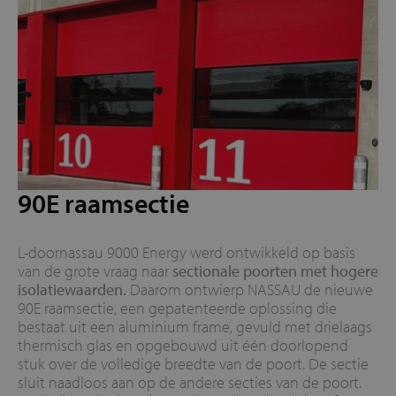
90E raamsectie
L-doornassau 9000 Energy werd ontwikkeld op basis
van de grote vraag naar
sectionale poorten met hogere
isolatiewaarden.
Daarom ontwierp NASSAU de nieuwe
90E raamsectie, een gepatenteerde oplossing die
bestaat uit een aluminium frame, gevuld met drielaags
thermisch glas en opgebouwd uit één doorlopend
stuk over de volledige breedte van de poort. De sectie
sluit naadloos aan op de andere secties van de poort.