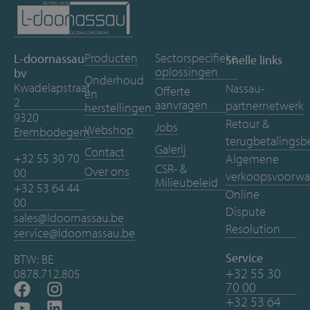
Producten
Sectorspecifieke
L-doornassau
Snelle links
oplossingen
bv
Onderhoud
Kwadelapstraat
Nassau-
Offerte
en
2
aanvragen
partnernetwerk
herstellingen
9320
Retour &
Jobs
Webshop
Erembodegem
terugbetalingsb
Galerij
Contact
+32 55 30 70
Algemene
CSR- &
Over ons
00
verkoopsvoorwa
Milieubeleid
+32 53 64 44
Online
00
Dispute
sales@ldoornassau.be
Resolution
service@ldoornassau.be
Service
BTW: BE
+32 55 30
0878.712.805
70 00
+32 53 64