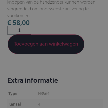
knoppen van de handzender kunnen worden
vergrendeld om ongewenste activering te
voorkomen.
€
58,00
Toevoegen aan winkelwagen
Extra informatie
Type
NR564
Kanaal
4