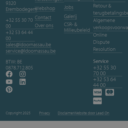
9320
Retour &
Jobs
Webshop
Erembodegem
terugbetalingsb
Galerij
Contact
+32 55 30 70
Algemene
CSR- &
Over ons
00
verkoopsvoorwa
Milieubeleid
+32 53 64 44
Online
00
Dispute
sales@ldoornassau.be
Resolution
service@ldoornassau.be
Service
BTW: BE
+32 55 30
0878.712.805
70 00
+32 53 64
44 00
Copyright 2025
Privacy
Disclaimer
Website door Lead On