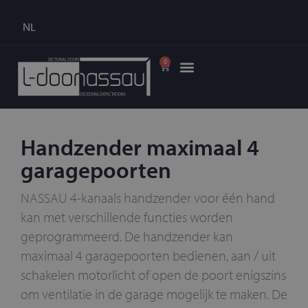
NL
0
Handzender maximaal 4
garagepoorten
NASSAU 4-kanaals handzender voor één hand
kan met verschillende functies worden
geprogrammeerd. De handzender kan
maximaal 4 garagepoorten bedienen, aan / uit
schakelen motorlicht of open de poort enigszins
om ventilatie in de garage mogelijk te maken. De