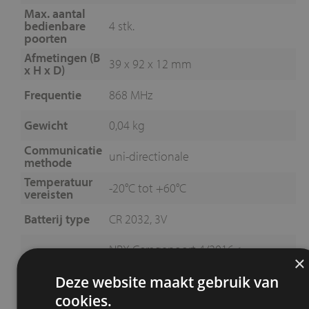
Max. aantal
bedienbare
4 stk.
poorten
Afmetingen (B
39 x 92 x 12 mm
x H x D)
Frequentie
868 MHz
Gewicht
0,04 kg
Communicatie
uni-directionale
methode
Temperatuur
-20°C tot +60°C
vereisten
Batterij type
CR 2032, 3V
NRX Garagepoort 4/2016<
×
Geschikt voor
(Garagepoort motor type Comfort
50 / 270)
Deze website maakt gebruik van
cookies.
https://www.nassau-door.be/wp-