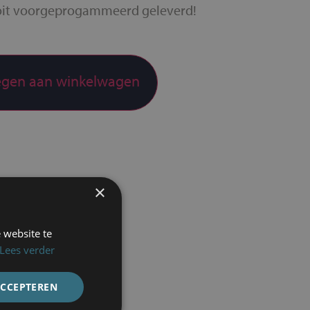
it voorgeprogammeerd geleverd!
gen aan winkelwagen
×
 website te
Lees verder
ACCEPTEREN