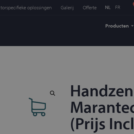
NL
FR
torspecifieke oplossingen
Galerij
Offerte
Producten
Handzen
Marantec
(Prijs In