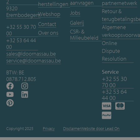
2
aanvragen
partnernetwerk
herstellingen
9320
Retour &
Jobs
Webshop
Erembodegem
terugbetalingsb
Galerij
Contact
+32 55 30 70
Algemene
CSR- &
Over ons
00
verkoopsvoorwa
Milieubeleid
+32 53 64 44
Online
00
Dispute
sales@ldoornassau.be
Resolution
service@ldoornassau.be
Service
BTW: BE
+32 55 30
0878.712.805
70 00
+32 53 64
44 00
Copyright 2025
Privacy
Disclaimer
Website door Lead On