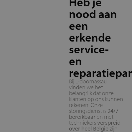
Heb je
nood aan
een
erkende
service‑
en
reparatiepa
Bij L-doornassau
vinden we het
belangrijk dat onze
klanten op ons kunnen
rekenen. Onze
storingsdienst is
24/7
bereikbaar
en met
techniekers
verspreid
over heel België
zijn