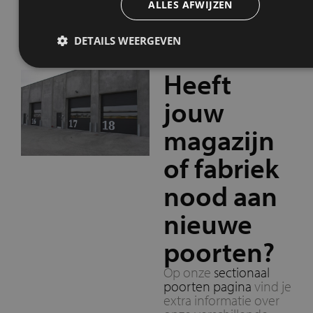
ALLES AFWIJZEN
DETAILS WEERGEVEN
Heeft
jouw
magazijn
of fabriek
nood aan
nieuwe
poorten?
Op onze
sectionaal
poorten pagina
vind je
extra informatie over