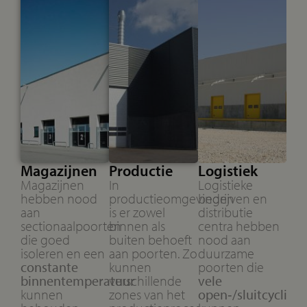
Magazijnen
Productie
Logistiek
Magazijnen
In
Logistieke
hebben nood
productieomgevingen
bedrijven en
aan
is er zowel
distributie
sectionaalpoorten
binnen als
centra hebben
die goed
buiten behoeft
nood aan
isoleren en een
aan poorten. Zo
duurzame
constante
kunnen
poorten die
binnentemperatuur
verschillende
vele
kunnen
zones van het
open‑/sluitcycli