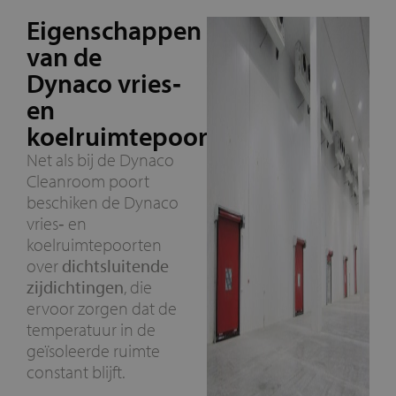
Eigenschappen
van de
Dynaco vries‑
en
koelruimtepoort
Net als bij de Dynaco
Cleanroom poort
beschiken de Dynaco
vries‑ en
koelruimtepoorten
over
dichtsluitende
zijdichtingen
, die
ervoor zorgen dat de
temperatuur in de
geïsoleerde ruimte
constant blijft.