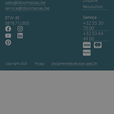
Dispute
sales@ldoornassau.be
Resolution
service@ldoornassau.be
Service
BTW: BE
+32 55 30
0878.712.805
70 00
+32 53 64
44 00
Copyright 2025
Privacy
Disclaimer
Website door Lead On