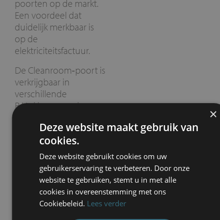
poorten op de markt.
Een voordeel dat
duidelijk merkbaar is
op de
elektriciteitsfactuur.
De Cleanroom‑poort is
verkrijgbaar in
verschillende
RAL‑kleuren en kan
×
worden geproduceerd
Deze website maakt gebruik van
tot 4000 × 4000 mm
cookies.
grootte.
Deze website gebruikt cookies om uw
Naast het feit dat ze
gebruikerservaring te verbeteren. Door onze
dichtsluitend, stil en
website te gebruiken, stemt u in met alle
veilig is, werkt de poort
cookies in overeenstemming met ons
ook
zeer snel
:
Cookiebeleid.
Lees verder
Openingssnelheid:
tot 2,7 m/s