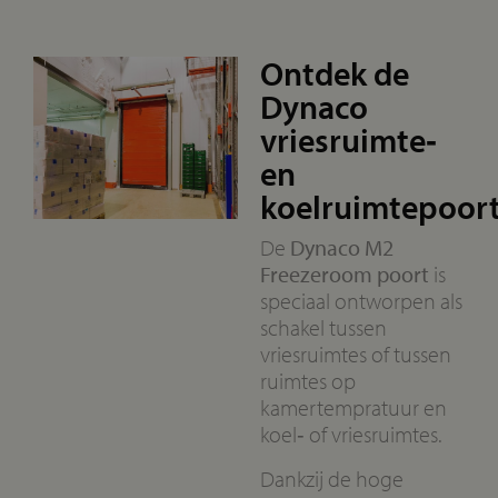
Ontdek de
Dynaco
vriesruimte‑
en
koelruimtepoor
De
Dynaco M2
Freezeroom poort
is
speciaal ontworpen als
schakel tussen
vriesruimtes of tussen
ruimtes op
kamertempratuur en
koel‑ of vriesruimtes.
Dankzij de hoge