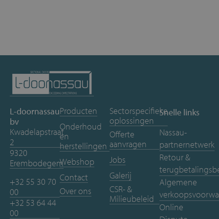
Producten
Sectorspecifieke
L-doornassau
Snelle links
oplossingen
bv
Onderhoud
Kwadelapstraat
Nassau-
Offerte
en
2
aanvragen
partnernetwerk
herstellingen
9320
Retour &
Jobs
Webshop
Erembodegem
terugbetalingsb
Galerij
Contact
+32 55 30 70
Algemene
CSR- &
Over ons
00
verkoopsvoorwa
Milieubeleid
+32 53 64 44
Online
00