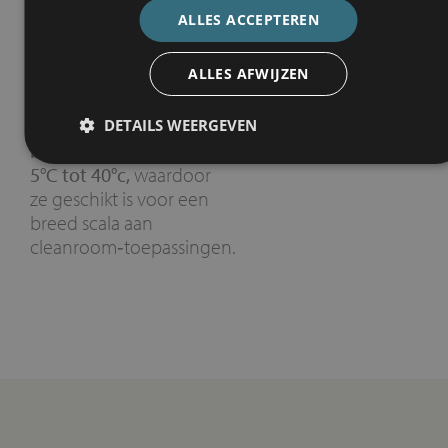
ALLES ACCEPTEREN
Sluitingssnelheid:
0,5 m/s
ALLES AFWIJZEN
De poort kan worden
gebruikt in
DETAILS WEERGEVEN
binnenruimtes van
5°C tot 40°c,
waardoor
ze geschikt is voor een
breed scala aan
cleanroom‑toepassingen.