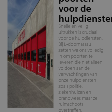
voor de
hulpdienste
Snelle en veilig
uitrukken is cruciaal
voor de hulpdiensten.
Bij L‑doornassau
zetten we ons volledig
in om poorten te
leveren die niet alleen
voldoen aan de
verwachtingen van
onze hulpdiensten
zoals politie,
ziekenhuizen en
brandweer, maar ze
ruimschoots
overtreffen.