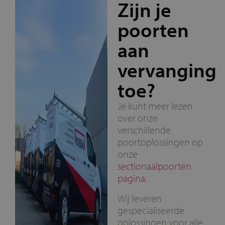
Zijn je
poorten
aan
vervanging
toe?
Je kunt meer lezen
over onze
verschillende
poortoplossingen op
onze
sectionaalpoorten
pagina.
Wij leveren
gespecialiseerde
oplossingen voor alle