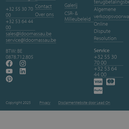
terugbetalingsb
Galerij
Contact
+32 55 30 70
Algemene
CSR- &
Over ons
00
verkoopsvoorwa
Milieubeleid
+32 53 64 44
Online
00
Dispute
sales@ldoornassau.be
Resolution
service@ldoornassau.be
Service
BTW: BE
+32 55 30
0878.712.805
70 00
+32 53 64
44 00
Copyright 2025
Privacy
Disclaimer
Website door Lead On