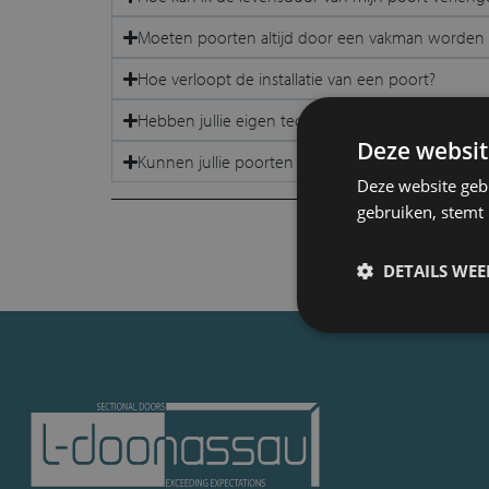
Moeten poorten altijd door een vakman worde
Hoe verloopt de installatie van een poort?
Hebben jullie eigen techniekers in heel België?
Deze websit
Kunnen jullie poorten van andere merken servic
Deze website geb
gebruiken, stemt
DETAILS WE