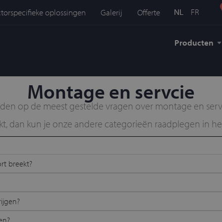
NL
FR
torspecifieke oplossingen
Galerij
Offerte
Producten
Montage en servcie
rden op de meest gestelde vragen over montage en servi
ekt, dan kun je onze andere categorieën raadplegen in h
rt breekt?
ijgen?
en?