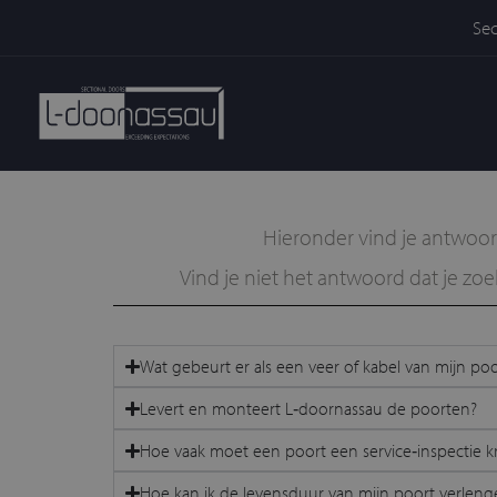
Sec
Hieronder vind je antwoo
Vind je niet het antwoord dat je zo
Wat gebeurt er als een veer of kabel van mijn poo
Levert en monteert L‑doornassau de poorten?
Hoe vaak moet een poort een service‑inspectie kr
Hoe kan ik de levensduur van mijn poort verleng