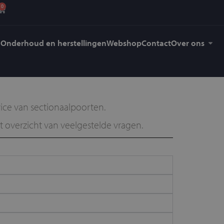
0
Onderhoud en herstellingen
Webshop
Contact
Over ons
ce van sectionaalpoorten.
et overzicht van
veelgestelde vragen
.