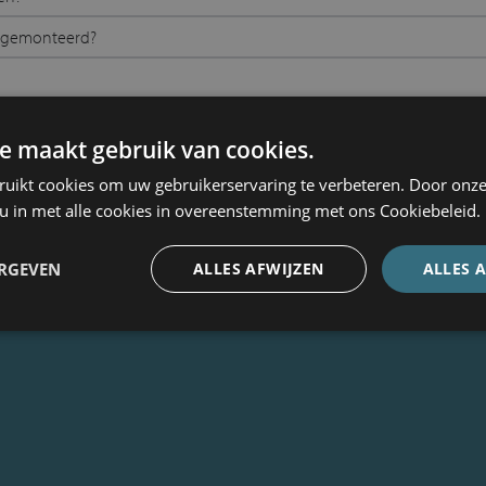
n gemonteerd?
e maakt gebruik van cookies.
en?
ruikt cookies om uw gebruikerservaring te verbeteren. Door onze
 u in met alle cookies in overeenstemming met ons Cookiebeleid.
Terug naar overzicht
ERGEVEN
ALLES AFWIJZEN
ALLES 