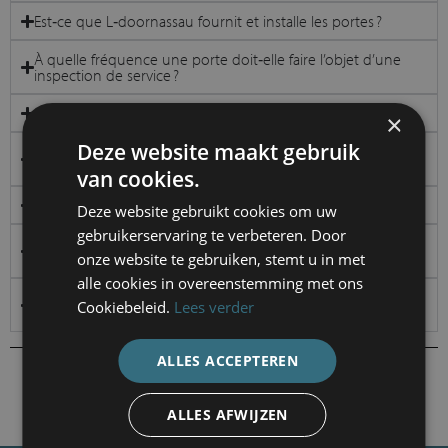
Est‑ce que L‑doornassau fournit et installe les portes ?
À quelle fréquence une porte doit‑elle faire l’objet d’une
inspection de service ?
Comment puis‑je prolonger la durée de vie de ma porte ?
×
Deze website maakt gebruik
Les portes doivent‑elles toujours être installées par un
professionnel ?
van cookies.
Comment se déroule l’installation d’une porte ?
Deze website gebruikt cookies om uw
gebruikerservaring te verbeteren. Door
Disposez‑vous de vos propres techniciens dans toute la
onze website te gebruiken, stemt u in met
Belgique ?
alle cookies in overeenstemming met ons
Pouvez‑vous assurer la maintenance de portes d’autres
Cookiebeleid.
Lees verder
marques ?
ALLES ACCEPTEREN
Retour à l’aperçu
ALLES AFWIJZEN