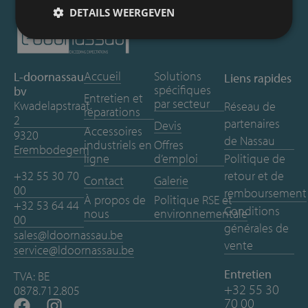
DETAILS WEERGEVEN
Accueil
Solutions
L-doornassau
Liens rapides
spécifiques
bv
Entretien et
par secteur
Kwadelapstraat
Réseau de
réparations
2
partenaires
Devis
Accessoires
9320
de Nassau
industriels en
Offres
Erembodegem
ligne
d’emploi
Politique de
+32 55 30 70
retour et de
Contact
Galerie
00
remboursement
À propos de
Politique RSE et
+32 53 64 44
Conditions
nous
environnementale
00
générales de
sales@ldoornassau.be
vente
service@ldoornassau.be
Entretien
TVA: BE
+32 55 30
0878.712.805
70 00