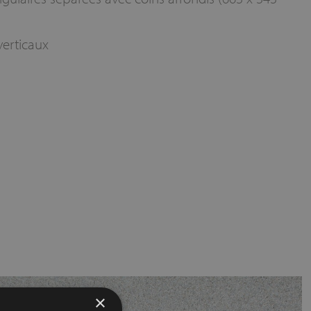
verticaux
×