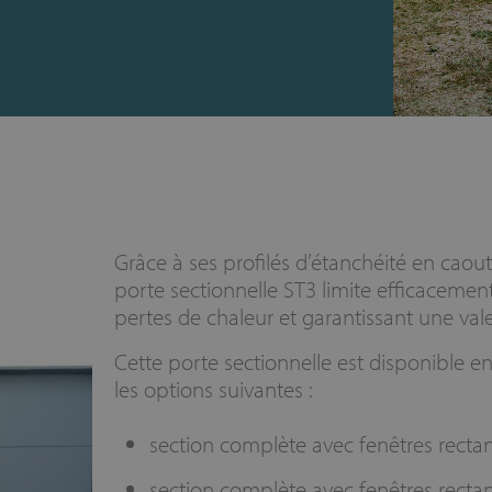
Grâce à ses profilés d’étanchéité en caou
porte sectionnelle ST3 limite efficacement
pertes de chaleur et garantissant une va
Cette porte sectionnelle est disponible e
les options suivantes :
section complète avec fenêtres recta
section complète avec fenêtres rectan