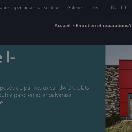
NL
FR
utions spécifiques par secteur
Galerie
Devis
Accueil
Entretien et réparations
A
 l-
omposée de panneaux sandwichs plats
ouble paroi en acier galvanisé
e.