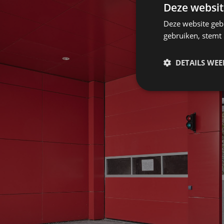
Deze websit
Deze website geb
gebruiken, stemt
DETAILS WE