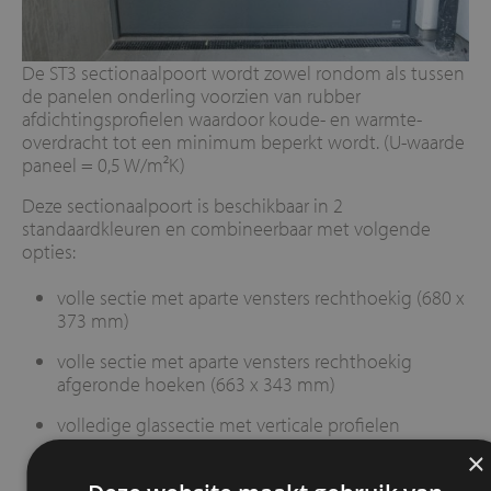
De ST3 sectionaalpoort wordt zowel rondom als tussen
de panelen onderling voorzien van rubber
afdichtingsprofielen waardoor koude- en warmte-
overdracht tot een minimum beperkt wordt. (U-waarde
paneel = 0,5 W/m²K)
Deze sectionaalpoort is beschikbaar in 2
standaardkleuren en combineerbaar met volgende
opties:
volle sectie met aparte vensters rechthoekig (680 x
373 mm)
volle sectie met aparte vensters rechthoekig
afgeronde hoeken (663 x 343 mm)
volledige glassectie met verticale profielen
×
ingebouwde loopdeur