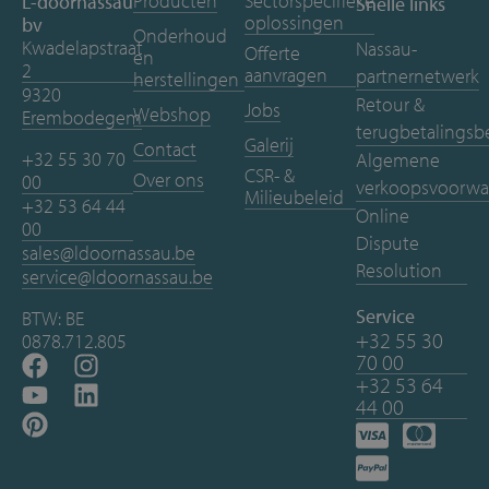
Producten
Sectorspecifieke
L-doornassau
Snelle links
oplossingen
bv
Onderhoud
Kwadelapstraat
Nassau-
Offerte
en
2
aanvragen
partnernetwerk
herstellingen
9320
Retour &
Jobs
Webshop
Erembodegem
terugbetalingsb
Galerij
Contact
+32 55 30 70
Algemene
CSR- &
Over ons
00
verkoopsvoorwa
Milieubeleid
+32 53 64 44
Online
00
Dispute
sales@ldoornassau.be
Resolution
service@ldoornassau.be
Service
BTW: BE
+32 55 30
0878.712.805
70 00
+32 53 64
44 00