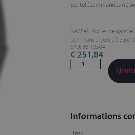
Les télécommandes ne so
NASSAU Portes de garage 3
commander jusqu’à 3 port
SKU: 26-12504
€
251,84
Ajoute
Informations c
Type