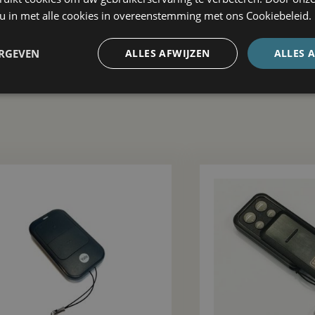
 u in met alle cookies in overeenstemming met ons Cookiebeleid.
ERGEVEN
ALLES AFWIJZEN
ALLES 