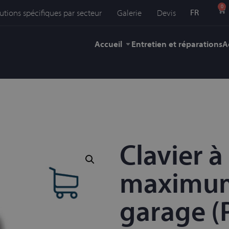
0
FR
utions spécifiques par secteur
Galerie
Devis
Accueil
Entretien et réparations
A
Clavier à
maximum
garage (