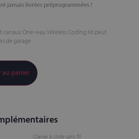
nt jamais livrées préprogrammées !
 canaux One-way, Wireless Coding Kit peut
es de garage
r au panier
omplémentaires
Clavier à code sans fil